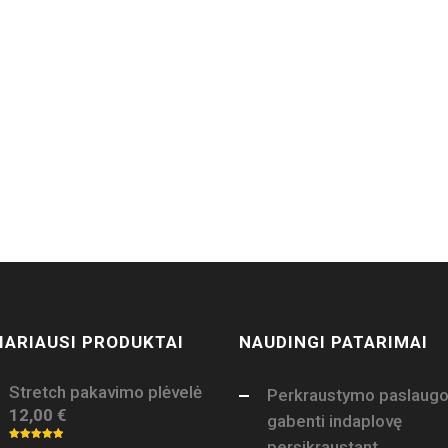
IARIAUSI PRODUKTAI
NAUDINGI PATARIMAI
Stretch pakavimo plėvelė
Perkraustymo paslaugo
12,00
€
gabenti indaplovę
persikraustant