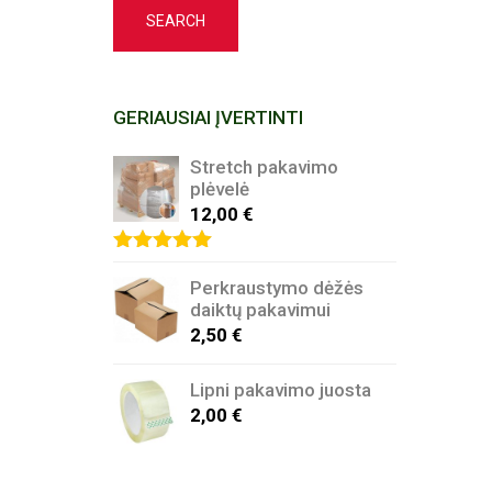
SEARCH
GERIAUSIAI ĮVERTINTI
Stretch pakavimo
plėvelė
12,00
€
Rated
5.00
out of 5
Perkraustymo dėžės
daiktų pakavimui
2,50
€
Lipni pakavimo juosta
2,00
€