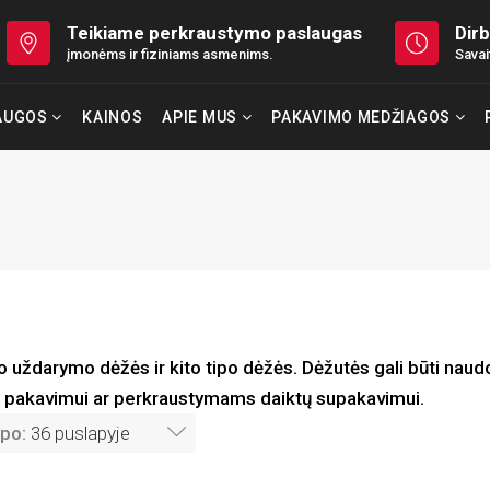
Teikiame perkraustymo paslaugas
Dirb
įmonėms ir fiziniams asmenims.
Savai
AUGOS
KAINOS
APIE MUS
PAKAVIMO MEDŽIAGOS
o uždarymo dėžės ir kito tipo dėžės. Dėžutės gali būti nau
os pakavimui ar perkraustymams daiktų supakavimui.
 po:
36 puslapyje