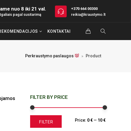
ame nuo 8 iki 21 val.
+370 664 00300
tgaliais pagal susitarimą
reikia@kraustymo.lt
REKOMENDACIJOS
KONTAKTAI
Perkraustymo paslaugos
Product
FILTER BY PRICE
dojamos
Min
Max
Price:
0 €
—
10 €
FILTER
price
price