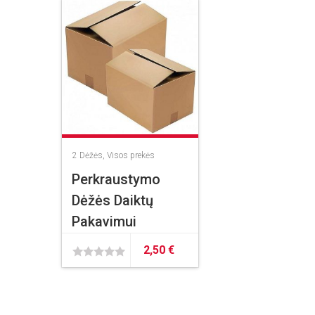
2
Dėžės
,
Visos prekės
Perkraustymo
Dėžės Daiktų
Pakavimui
2,50
€
0
out
of