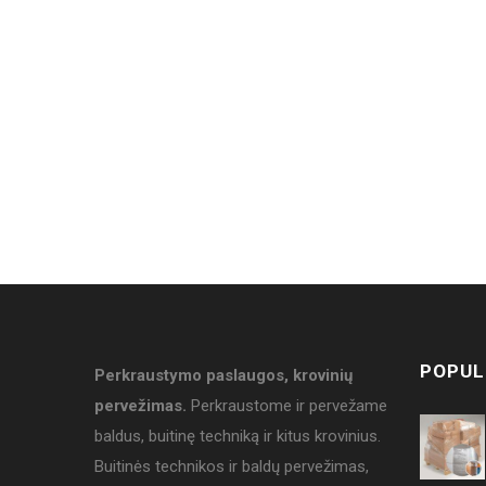
POPUL
Perkraustymo paslaugos, krovinių
pervežimas.
Perkraustome ir pervežame
baldus, buitinę techniką ir kitus krovinius.
Buitinės technikos ir baldų pervežimas,