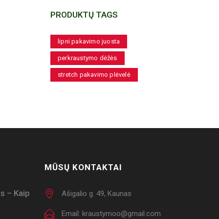
PRODUKTŲ TAGS
lipni pakavimo juosta
perkraustymo dėžės
stretch pakavimo plėvelė
MŪSŲ KONTAKTAI
s – Kaip
Ašigalio g. 49, Kaunas
Email: kraustymoo@gmail.com