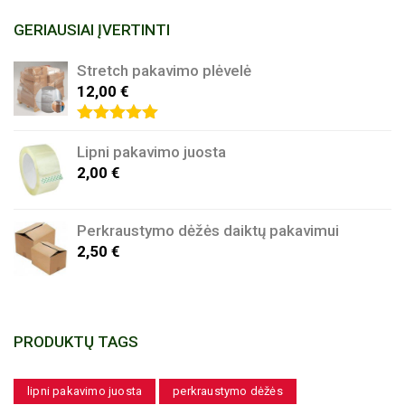
GERIAUSIAI ĮVERTINTI
Stretch pakavimo plėvelė
12,00
€
Rated
5.00
out of 5
Lipni pakavimo juosta
2,00
€
Perkraustymo dėžės daiktų pakavimui
2,50
€
PRODUKTŲ TAGS
lipni pakavimo juosta
perkraustymo dėžės