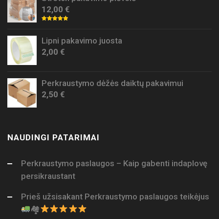
12,00
€
Rated
5.00
out of 5
Lipni pakavimo juosta
2,00
€
Perkraustymo dėžės daiktų pakavimui
2,50
€
NAUDINGI PATARIMAI
Perkraustymo paslaugos – Kaip gabenti indaplovę
persikraustant
Prieš užsisakant Perkraustymo paslaugos teikėjus
🏘