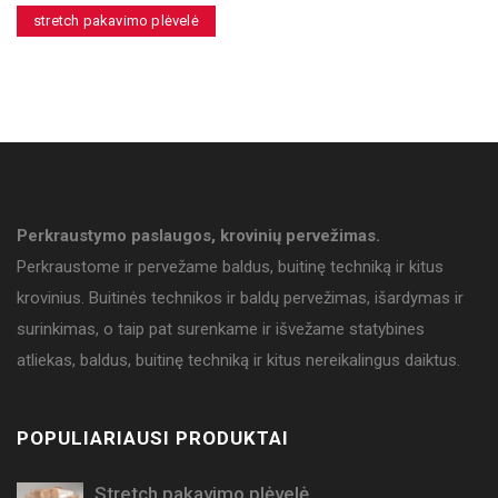
stretch pakavimo plėvelė
Perkraustymo paslaugos, krovinių pervežimas.
Perkraustome ir pervežame baldus, buitinę techniką ir kitus
krovinius. Buitinės technikos ir baldų pervežimas, išardymas ir
surinkimas, o taip pat surenkame ir išvežame statybines
atliekas, baldus, buitinę techniką ir kitus nereikalingus daiktus.
POPULIARIAUSI PRODUKTAI
Stretch pakavimo plėvelė