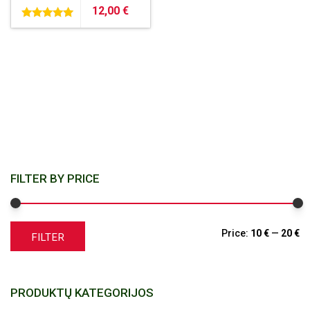
12,00
€
5.00
out of 5
FILTER BY PRICE
M
M
Price:
10 €
—
20 €
FILTER
pr
pr
PRODUKTŲ KATEGORIJOS